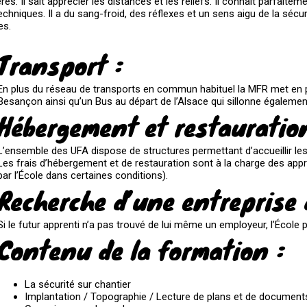
. Il sait apprécier les distances et les reliefs. Il connaît parfaitement 
hniques. Il a du sang-froid, des réflexes et un sens aigu de la sécu
es.
Transport :
En plus du réseau de transports en commun habituel la MFR met en pl
Besançon ainsi qu’un Bus au départ de l’Alsace qui sillonne également 
Hébergement et restauratio
L’ensemble des UFA dispose de structures permettant d’accueillir les
Les frais d’hébergement et de restauration sont à la charge des appre
par l’École dans certaines conditions).
Recherche d’une entreprise d
Si le futur apprenti n’a pas trouvé de lui même un employeur, l’École 
Contenu de la formation :
La sécurité sur chantier
Implantation / Topographie / Lecture de plans et de document