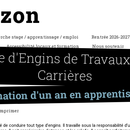
rche stage / apprentissage / emploi
Rentrée 2026-2027
Accessibilité locaux et formation
Nous soutenir
 d'Engins de Travaux 
Carrières
ation d'un an en apprenti
mprimer
 de conduire tout type d’engins. Il travaille sous la responsabilité d